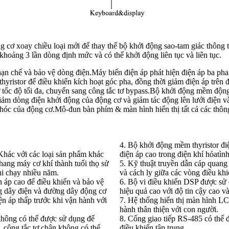
g cơ xoay chiều loại mới để thay thế bộ khởi động sao-tam giác thông
khoảng 3 lần dòng định mức và có thể khởi động liên tục và liên tục.
ạn chế và bảo vệ dòng điện.Máy biến điện áp phát hiện điện áp ba pha
hyristor để điều khiển kích hoạt góc pha, đồng thời giảm điện áp trên
 tốc độ tối đa, chuyển sang công tắc tơ bypass.Bộ khởi động mềm động 
ảm dòng điện khởi động của động cơ và giảm tác động lên lưới điện và
ỏng hóc của động cơ.Mô-đun bàn phím & màn hình hiển thị tất cả các thô
4. Bộ khởi động mềm thyristor điện
m.Khác với các loại sản phẩm khác
điện áp cao trong điện khí hóa
tìn
thang máy cơ khí thành tuổi thọ sử
5. Kỹ thuật truyền dẫn cáp quang t
hi chạy nhiều năm.
và cách ly giữa các vòng điều kh
n áp cao để điều khiển và bảo vệ
6. Bộ vi điều khiển DSP được sử d
g dây điện và đường dây động cơ
hiệu quả cao với độ tin cậy cao và
ện áp thấp trước khi vận hành với
7. Hệ thống hiển thị màn hình LC
hành thân thiện với con người.
không có thể được sử dụng để
8. Cổng giao tiếp RS-485 có thể đ
, công tắc tơ chân không có thể
điều khiển tập trung.