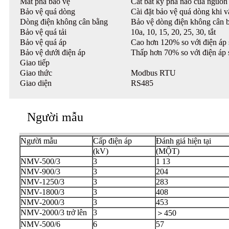
Mất pha bảo vệ
Cắt bất kỳ pha nào của nguồn 
Bảo vệ quá dòng
Cài đặt bảo vệ quá dòng khi 
Dòng điện không cân bằng
Bảo vệ dòng điện không cân 
Bảo vệ quá tải
10a, 10, 15, 20, 25, 30, tắt
Bảo vệ quá áp
Cao hơn 120% so với điện áp 
Bảo vệ dưới điện áp
Thấp hơn 70% so với điện áp 
Giao tiếp
Giao thức
Modbus RTU
Giao diện
RS485
Người mẫu
Người mẫu
Cấp điện áp
Đánh giá hiện tại
(kV)
(MỘT)
NMV-500/3
3
1 13
NMV-900/3
3
204
NMV-1250/3
3
283
NMV-1800/3
3
408
NMV-2000/3
3
453
NMV-2000/3 trở lên
3
＞450
NMV-500/6
6
57