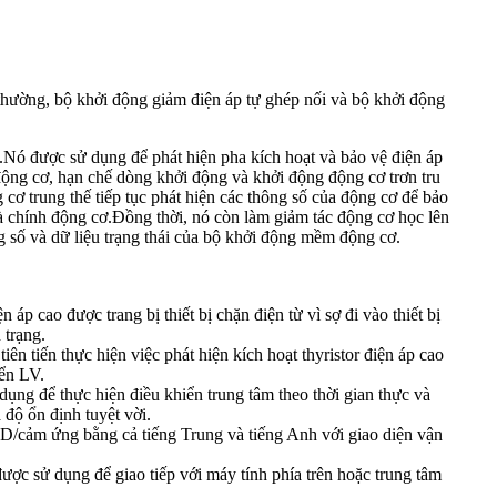
 thường, bộ khởi động giảm điện áp tự ghép nối và bộ khởi động
.Nó được sử dụng để phát hiện pha kích hoạt và bảo vệ điện áp
 động cơ, hạn chế dòng khởi động và khởi động động cơ trơn tru
cơ trung thế tiếp tục phát hiện các thông số của động cơ để bảo
 chính động cơ.Đồng thời, nó còn làm giảm tác động cơ học lên
ng số và dữ liệu trạng thái của bộ khởi động mềm động cơ.
 áp cao được trang bị thiết bị chặn điện từ vì sợ đi vào thiết bị
h trạng.
iên tiến thực hiện việc phát hiện kích hoạt thyristor điện áp cao
iển LV.
ụng để thực hiện điều khiển trung tâm theo thời gian thực và
 độ ổn định tuyệt vời.
D/cảm ứng bằng cả tiếng Trung và tiếng Anh với giao diện vận
ược sử dụng để giao tiếp với máy tính phía trên hoặc trung tâm