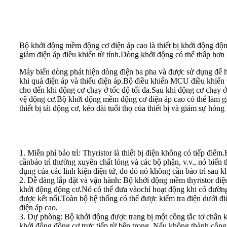
Bộ khởi động mềm động cơ điện áp cao là thiết bị khởi động độn
giảm điện áp điều khiển từ tính.Dòng khởi động có thể thấp hơn 
Máy biến dòng phát hiện dòng điện ba pha và được sử dụng để h
khi quá điện áp và thiếu điện áp.Bộ điều khiển MCU điều khiển t
cho đến khi động cơ chạy ở tốc độ tối đa.Sau khi động cơ chạy ở
vệ động cơ.Bộ khởi động mềm động cơ điện áp cao có thể làm gi
thiết bị tải động cơ, kéo dài tuổi thọ của thiết bị và giảm sự h
1. Miễn phí bảo trì: Thyristor là thiết bị điện không có tiếp điể
cần
bảo trì thường xuyên chất lỏng và các bộ phận, v.v., nó biến 
dụng của các linh kiện điện tử, do đó nó không cần bảo trì sau k
2. Dễ dàng lắp đặt và vận hành: Bộ khởi động mềm thyristor điệ
khởi động động cơ.Nó có thể đưa vào
chỉ hoạt động khi có đườn
được kết nối.Toàn bộ hệ thống có thể được kiểm tra điện dưới đi
điện áp cao.
3. Dự phòng: Bộ khởi động được trang bị một công tắc tơ chân 
khởi động động cơ trực tiếp từ bên trong. Nếu không thành công