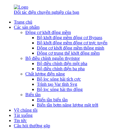
Đối tác điện chuyên nghiệp của bạn
Trang chủ
Các sản phẩm
Động cơ khởi động mềm
Bộ khởi động mềm động cơ Bypass
Bộ khởi động mềm động cơ trực tuyến
Động cơ khởi động mềm thông minh
Động cơ trung thế khởi động mềm
Bộ điều chỉnh nguồn thyristor
Bộ điều chỉnh điện một pha
Bộ điều chỉnh điện ba pha
Chất lượng điện năng
Bộ lọc sóng hài tích cực
Trình tạo Var tĩnh Svg
Bộ lọc sóng hài thụ động
Biến tần
Biến tần biến tần
Biến tần bơm năng lượng mặt trời
Về chúng tôi
Tải xuống
Tin tức
Câu hỏi thường gặp