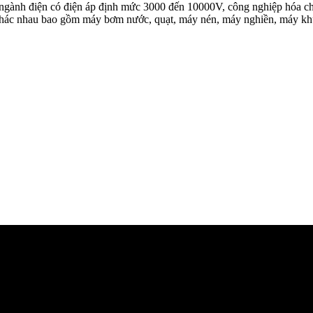
ành điện có điện áp định mức 3000 đến 10000V, công nghiệp hóa chất v
ử khác nhau bao gồm máy bơm nước, quạt, máy nén, máy nghiền, máy khuấy