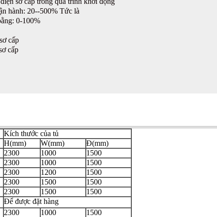
điện sơ cấp trong quá trình khởi động
vận hành: 20--500% Tức là
bằng: 0-100%
sơ cấp
sơ cấp
Kích thước của tủ
H(mm)
W(mm)
Đ(mm)
2300
1000
1500
2300
1000
1500
2300
1200
1500
2300
1500
1500
2300
1500
1500
Để được đặt hàng
2300
1000
1500