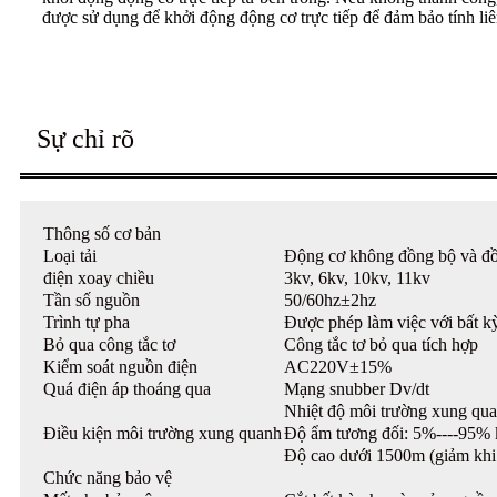
được sử dụng để khởi động động cơ trực tiếp để đảm bảo tính liên
Sự chỉ rõ
Thông số cơ bản
Loại tải
Động cơ không đồng bộ và đồ
điện xoay chiều
3kv, 6kv, 10kv, 11kv
Tần số nguồn
50/60hz±2hz
Trình tự pha
Được phép làm việc với bất k
Bỏ qua công tắc tơ
Công tắc tơ bỏ qua tích hợp
Kiểm soát nguồn điện
AC220V±15%
Quá điện áp thoáng qua
Mạng snubber Dv/dt
Nhiệt độ môi trường xung qu
Điều kiện môi trường xung quanh
Độ ẩm tương đối: 5%----95% 
Độ cao dưới 1500m (giảm khi
Chức năng bảo vệ